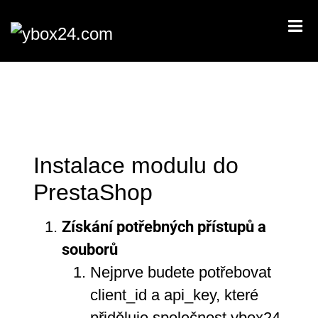
CZ
EN
Úvod
Pro Investory
Jak to funguje?
Instalace modulu do
Co je ybox24?
PrestaShop
Doručování zásilek z e-shopu
Získání potřebných přístupů a
Jak začít ybox24 používat?
souborů
Nejprve budete potřebovat
Chci ybox24 do našeho prostoru
client_id a api_key, které
Kde už nás najdete
přiděluje společnost ybox24.