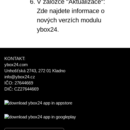
V záložce "Aktualizace":
Zde najdete informace o
nových verzích modulu
ybox24.
KONTAKT:
ybox24.com
Unhošťská 2743, 272 01 Kladno
info@ybox24.cz
IČO: 27644669
DIČ: CZ27644669