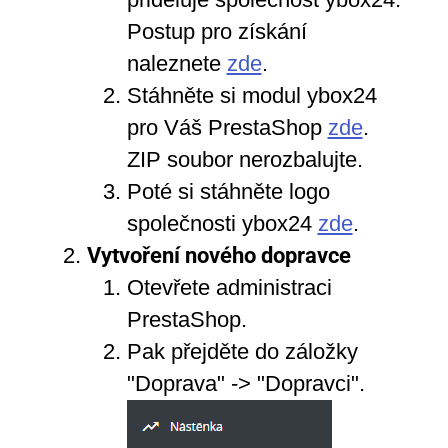
Postup pro získání
Integrace pro eshopy
naleznete
zde
.
Stáhněte si modul ybox24
CZ
EN
pro Váš PrestaShop
zde
.
ZIP soubor nerozbalujte.
Poté si stáhněte logo
společnosti ybox24
zde
.
Vytvoření nového dopravce
Otevřete administraci
PrestaShop.
Pak přejděte do záložky
"Doprava" -> "Dopravci".